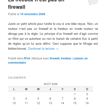
firewall
Publié le
19 novembre 2009
Juste un petit article pour tordre le cou à une idée reçue. Non, un
routeur n’est pas un firewall et la freebox en mode routeur ne
déroge pas à la règle. Le principe d’un firewall est d’agir comme
un filtre qui va autoriser ou non le transit de certains flux à partir
de règles qu’on lui aura défini. Ceci suppose que le filtrage est
bidirectionnel.
Continuer la lecture
→
Publié dans
IPv6
|
Marqué avec
firewall
,
freebox
|
Laisser un
commentaire
CALENDRIER
AOÛT 2026
L
M
M
J
V
S
D
1
2
3
4
5
6
7
8
9
10
11
12
13
14
15
16