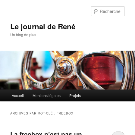
Aller
Aller
au
au
Rech
contenu
contenu
principal
secondaire
Le journal de René
Un blog de plus
Menu
Accueil
Mentions légales
Projets
principal
ARCHIVES PAR MOT-CLÉ :
FREEBOX
La freebox n’est pas un