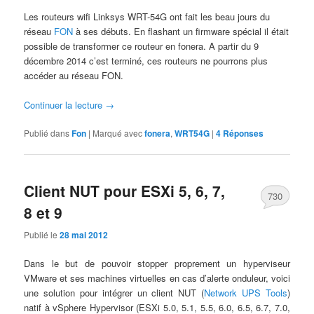
Les routeurs wifi Linksys WRT-54G ont fait les beau jours du
réseau
FON
à ses débuts. En flashant un firmware spécial il était
possible de transformer ce routeur en fonera. A partir du 9
décembre 2014 c’est terminé, ces routeurs ne pourrons plus
accéder au réseau FON.
Continuer la lecture
→
Publié dans
Fon
|
Marqué avec
fonera
,
WRT54G
|
4
Réponses
Client NUT pour ESXi 5, 6, 7,
730
8 et 9
Publié le
28 mai 2012
Dans le but de pouvoir stopper proprement un hyperviseur
VMware et ses machines virtuelles en cas d’alerte onduleur, voici
une solution pour intégrer un client NUT (
Network UPS Tools
)
natif à vSphere Hypervisor (ESXi 5.0, 5.1, 5.5, 6.0, 6.5, 6.7, 7.0,