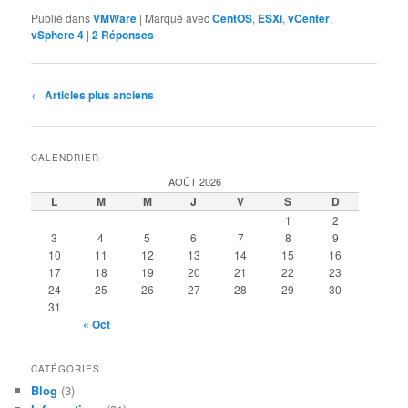
Publié dans
VMWare
|
Marqué avec
CentOS
,
ESXi
,
vCenter
,
vSphere 4
|
2
Réponses
Navigation
←
Articles plus anciens
des
articles
CALENDRIER
AOÛT 2026
L
M
M
J
V
S
D
1
2
3
4
5
6
7
8
9
10
11
12
13
14
15
16
17
18
19
20
21
22
23
24
25
26
27
28
29
30
31
« Oct
CATÉGORIES
Blog
(3)