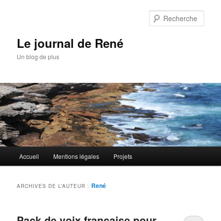
Aller
Aller
au
au
Rech
contenu
contenu
principal
secondaire
Le journal de René
Un blog de plus
Menu
Accueil
Mentions légales
Projets
principal
René
ARCHIVES DE L’AUTEUR :
Pack de voix française pour