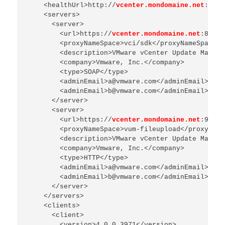
    <healthUrl>http://
vcenter.mondomaine.net
:9084
    <servers>

      <server>

        <url>https://
vcenter.mondomaine.net
:8084/
        <proxyNameSpace>vci/sdk</proxyNameSpace>

        <description>VMware vCenter Update Manage
        <company>Vmware, Inc.</company>

        <type>SOAP</type>

        <adminEmail>a@vmware.com</adminEmail>

        <adminEmail>b@vmware.com</adminEmail>

      </server>

      <server>

        <url>https://
vcenter.mondomaine.net
:9087/
        <proxyNameSpace>vum-fileupload</proxyName
        <description>VMware vCenter Update Manage
        <company>Vmware, Inc.</company>

        <type>HTTP</type>

        <adminEmail>a@vmware.com</adminEmail>

        <adminEmail>b@vmware.com</adminEmail>

      </server>

    </servers>

    <clients>

      <client>

        <version>4.0.0.3971</version>
