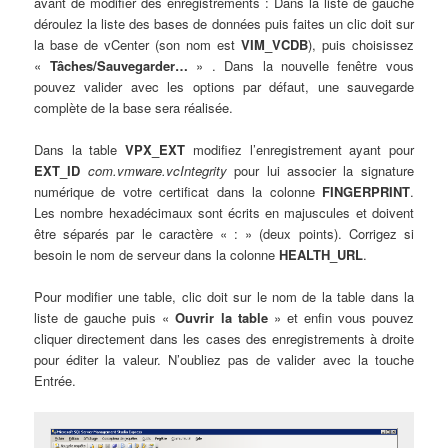
avant de modifier des enregistrements : Dans la liste de gauche
déroulez la liste des bases de données puis faites un clic doit sur
la base de vCenter (son nom est
VIM_VCDB
), puis choisissez
«
Tâches/Sauvegarder…
» . Dans la nouvelle fenêtre vous
pouvez valider avec les options par défaut, une sauvegarde
complète de la base sera réalisée.
Dans la table
VPX_EXT
modifiez l’enregistrement ayant pour
EXT_ID
com.vmware.vcIntegrity
pour lui associer la signature
numérique de votre certificat dans la colonne
FINGERPRINT
.
Les nombre hexadécimaux sont écrits en majuscules et doivent
être séparés par le caractère « : » (deux points). Corrigez si
besoin le nom de serveur dans la colonne
HEALTH_URL
.
Pour modifier une table, clic doit sur le nom de la table dans la
liste de gauche puis «
Ouvrir la table
» et enfin vous pouvez
cliquer directement dans les cases des enregistrements à droite
pour éditer la valeur. N’oubliez pas de valider avec la touche
Entrée.