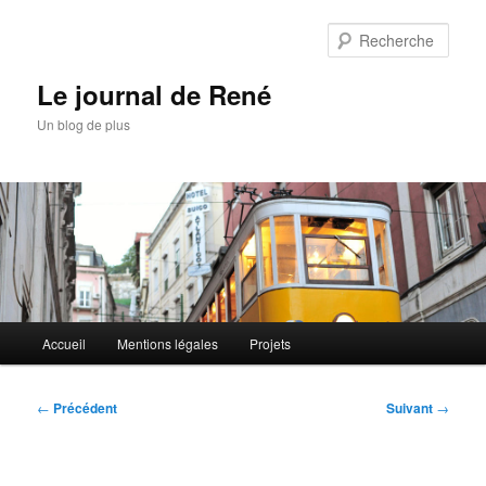
Aller
au
Rech
contenu
principal
Le journal de René
Un blog de plus
Menu
Accueil
Mentions légales
Projets
principal
Navigation
←
Précédent
Suivant
→
des
articles