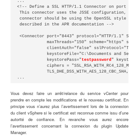
...

<!-- Define a SSL HTTP/1.1 Connector on port 8443

 This connector uses the JSSE configuration, when
 connector should be using the OpenSSL style conf
 described in the APR documentation -->

 <Connector port="8443" protocol="HTTP/1.1" SSLEn
            maxThreads="150" scheme="https" secur
            clientAuth="false" sslProtocol="TLS"

            keystoreFile="C:\Documents and Settin
            keystorePass="
testpassword
" keystoreT
            ciphers = "SSL_RSA_WITH_RC4_128_MD5, 
            TLS_DHE_DSS_WITH_AES_128_CBC_SHA, SSL
...
Vous devez faire un arrêt/relance du service vCenter pour
prendre en compte les modifications et le nouveau certificat. En
principe vous n’aurez plus l’avertissement lors de la connexion
du client vSphere si le certificat est reconnue comme issu d’une
autorité de confiance. En revanche vous aurez encore
l’avertissement concernant la connexion du plugin Update
Manager.