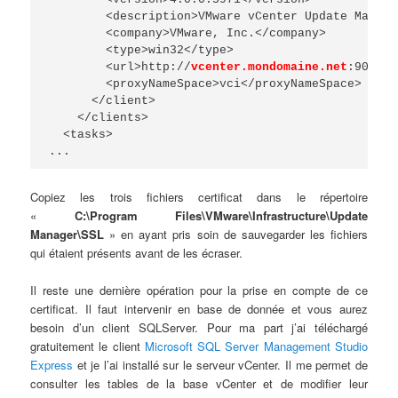
        <description>VMware vCenter Update Manage
        <company>VMware, Inc.</company>

        <type>win32</type>

        <url>http://
vcenter.mondomaine.net
:9084/v
        <proxyNameSpace>vci</proxyNameSpace>

      </client>

    </clients>

  <tasks>

...
Copiez les trois fichiers certificat dans le répertoire
«
C:\Program Files\VMware\Infrastructure\Update
Manager\SSL
» en ayant pris soin de sauvegarder les fichiers
qui étaient présents avant de les écraser.
Il reste une dernière opération pour la prise en compte de ce
certificat. Il faut intervenir en base de donnée et vous aurez
besoin d’un client SQLServer. Pour ma part j’ai téléchargé
gratuitement le client
Microsoft SQL Server Management Studio
Express
et je l’ai installé sur le serveur vCenter. Il me permet de
consulter les tables de la base vCenter et de modifier leur