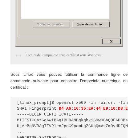
Lecture de l’empreinte d’un certificat sous Windows
Sous Linux vous pouvez utiliser la commande ligne de
commande suivante pour connaitre l’empreinte numérique du
certificat :
[linux_prompt]$ openssl x509 -in rui.crt -fingerpr
SHA1 Fingerprint=
B4:A6:16:35:EA:44:E9:10:D8:E2:E8
-----BEGIN CERTIFICATE-----

MIIFSTCCAzGgAwIBAgIBHDANBgkqhkiG9w0BAQQFADCBsTELM
HjAcBgNVBAgTFVRlcnJpdG9pcmUgZGUgQmVsZm9ydDEQMA4GA
...

k0FJRTPBc8bITRD0JA==
