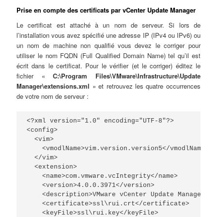
Prise en compte des certificats par vCenter Update Manager
Le certificat est attaché à un nom de serveur. Si lors de
l’installation vous avez spécifié une adresse IP (IPv4 ou IPv6) ou
un nom de machine non qualifié vous devez le corriger pour
utiliser le nom FQDN (Full Qualified Domain Name) tel qu’il est
écrit dans le certificat. Pour le vérifier (et le corriger) éditez le
fichier «
C:\Program Files\VMware\Infrastructure\Update
Manager\extensions.xml
» et retrouvez les quatre occurrences
de votre nom de serveur :
<?xml version="1.0" encoding="UTF-8"?>

<config>

  <vim>

    <vmodlName>vim.version.version5</vmodlName>

  </vim>

  <extension>

    <name>com.vmware.vcIntegrity</name>

    <version>4.0.0.3971</version>

    <description>VMware vCenter Update Manager Ex
    <certificate>ssl\rui.crt</certificate>

    <keyFile>ssl\rui.key</keyFile>
